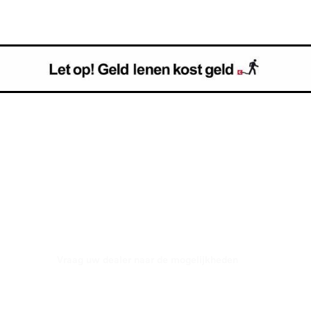
Volvo CarFinancial Services
IAL LEASE NU TEGEN 5,99%
Vraag uw dealer naar de mogelijkheden