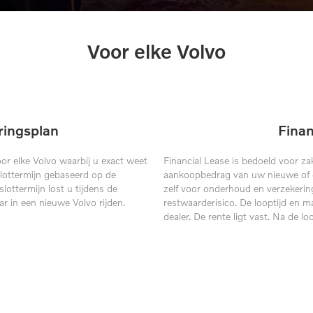
Voor elke Volvo
ringsplan
Finan
or elke Volvo waarbij u exact weet
Financial Lease is bedoeld voor zake
lottermijn gebaseerd op de
aankoopbedrag van uw nieuwe of ge
ottermijn lost u tijdens de
zelf voor onderhoud en verzekering
aar in een nieuwe Volvo rijden.
restwaarderisico. De looptijd en 
dealer. De rente ligt vast. Na de l