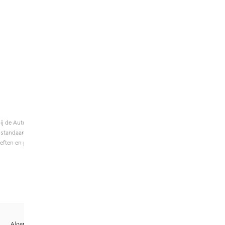
 de Autoriteit Financiële Markten onder
 standaard informatieblad. Volvo Car Finance
ften en persoonlijke situatie.
Algemene voorwaarden Volvo Car Finance