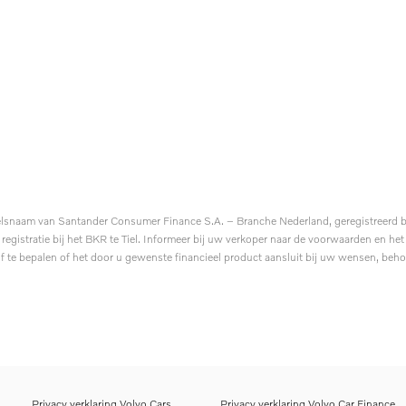
elsnaam van Santander Consumer Finance S.A. – Branche Nederland, geregistreerd bij
stratie bij het BKR te Tiel. Informeer bij uw verkoper naar de voorwaarden en het
lf te bepalen of het door u gewenste financieel product aansluit bij uw wensen, behoe
Privacy verklaring Volvo Cars
Privacy verklaring Volvo Car Finance