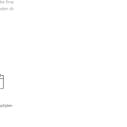
ke financiële keuze.
heden die uw leven
optijden