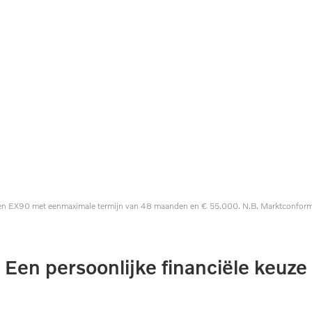
n EX90 met eenmaximale termijn van 48 maanden en € 55.000. N.B. Marktconforme
Een persoonlijke financiële keuze