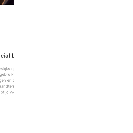
cial Lease
lijke rijders. U financiert het hele
bruikte Volvo (excl. btw). U zorgt
en en draagt zelf het
maandtermijnen stemt u af met uw
ooptijd wordt u eigenaar van uw Volvo.