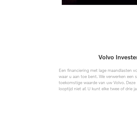
Volvo Investe
Een financiering met lage maandlasten vo
waar u aan toe bent. We verwerken een s
toekomstige waarde van uw Volvo. Deze sl
looptijd niet af. U kunt elke twee of drie j