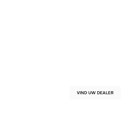
Uw offerte op m
Wilt u weten welk financieel produc
situatie? Neem dan contact op met
geschikte oplossing te vinden en 
VIND UW DEALER