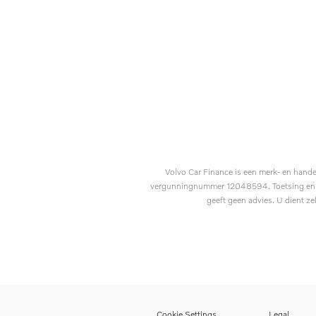
Volvo Car Finance is een merk- en hand
vergunningnummer 12048594. Toetsing en regi
geeft geen advies. U dient ze
Cookie Settings
Legal